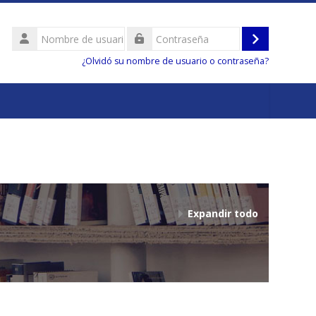
Nombre
de
Acceder
Contraseña
usuario
¿Olvidó su nombre de usuario o contraseña?
Expandir todo