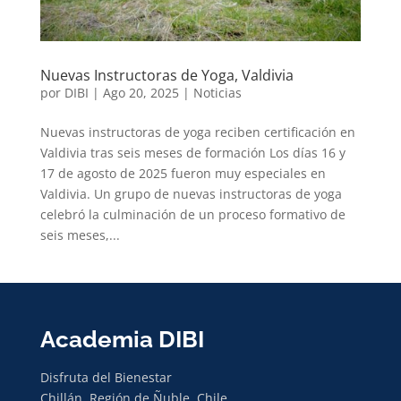
Nuevas Instructoras de Yoga, Valdivia
por
DIBI
|
Ago 20, 2025
|
Noticias
Nuevas instructoras de yoga reciben certificación en
Valdivia tras seis meses de formación Los días 16 y
17 de agosto de 2025 fueron muy especiales en
Valdivia. Un grupo de nuevas instructoras de yoga
celebró la culminación de un proceso formativo de
seis meses,...
Academia DIBI
Disfruta del Bienestar
Chillán, Región de Ñuble, Chile