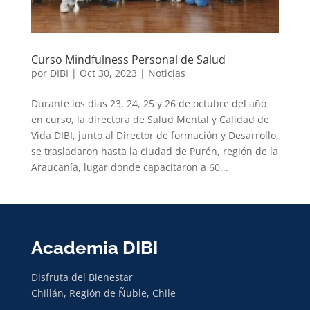
Curso Mindfulness Personal de Salud
por
DIBI
|
Oct 30, 2023
|
Noticias
Durante los días 23, 24, 25 y 26 de octubre del año
en curso, la directora de Salud Mental y Calidad de
Vida DIBI, junto al Director de formación y Desarrollo,
se trasladaron hasta la ciudad de Purén, región de la
Araucanía, lugar donde capacitaron a 60...
Academia DIBI
Disfruta del Bienestar
Chillán, Región de Ñuble, Chile