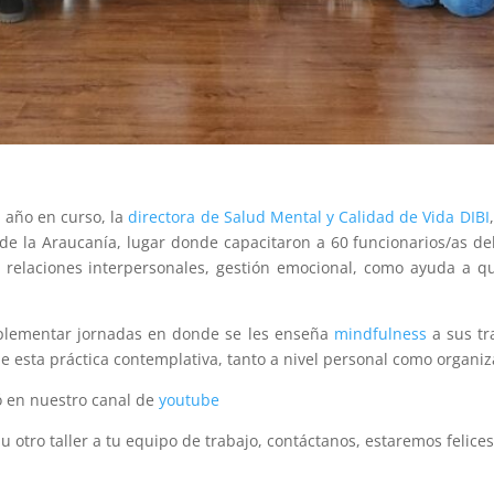
l año en curso, la
directora de Salud Mental y Calidad de Vida DIBI
 de la Araucanía, lugar donde capacitaron a 60 funcionarios/as d
as relaciones interpersonales, gestión emocional, como ayuda a qu
plementar jornadas en donde se les enseña
mindfulness
a sus tr
de esta práctica contemplativa, tanto a nivel personal como organi
ió en nuestro canal de
youtube
 u otro taller a tu equipo de trabajo, contáctanos, estaremos felic