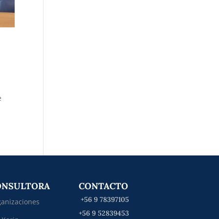
e
ONSULTORA
CONTACTO
+56 9 78397105
anizaciones
+56 9 52839453