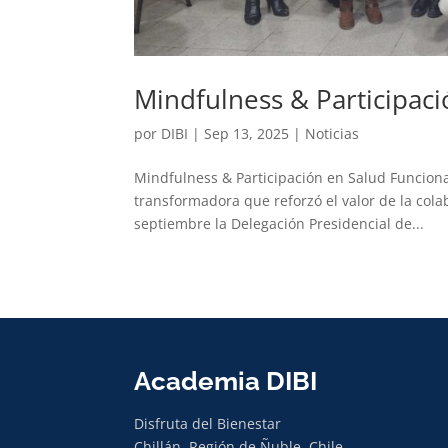
Mindfulness & Participaci
por
DIBI
|
Sep 13, 2025
|
Noticias
Mindfulness & Participación en Salud Funciona
transformadora que reforzó el valor de la cola
septiembre la Delegación Presidencial de...
Academia DIBI
Disfruta del Bienestar
Chillán, Región de Ñuble, Chile