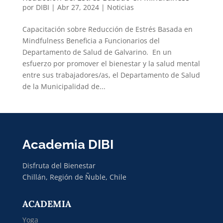
por
DIBI
|
Abr 27, 2024
|
Noticias
Capacitación sobre Reducción de Estrés Basada en
Mindfulness Beneficia a Funcionarios del
Departamento de Salud de Galvarino. En un
esfuerzo por promover el bienestar y la salud mental
entre sus trabajadores/as, el Departamento de Salud
de la Municipalidad de...
Academia DIBI
Disfruta del Bienestar
Chillán, Región de Ñuble, Chile
ACADEMIA
Yoga