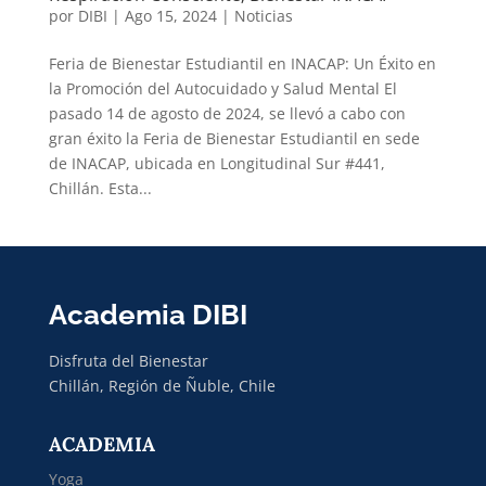
por
DIBI
|
Ago 15, 2024
|
Noticias
Feria de Bienestar Estudiantil en INACAP: Un Éxito en
la Promoción del Autocuidado y Salud Mental El
pasado 14 de agosto de 2024, se llevó a cabo con
gran éxito la Feria de Bienestar Estudiantil en sede
de INACAP, ubicada en Longitudinal Sur #441,
Chillán. Esta...
Academia DIBI
Disfruta del Bienestar
Chillán, Región de Ñuble, Chile
ACADEMIA
Yoga