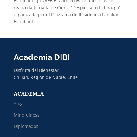
Estudiantil JUNAEB El Carmen Hace unos días se
realizó la Jornada de Cierre “Despierta tu Liderazgo”,
organizada por el Programa de Residencia Familiar
Estudiantil...
Academia DIBI
Disfruta del Bienestar
Chillán, Región de Ñuble, Chile
ACADEMIA
Yoga
Mindfulness
Diplomados