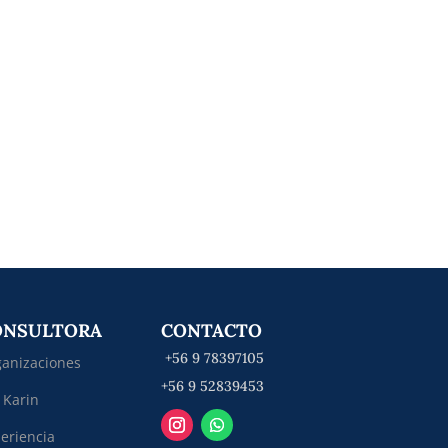
ONSULTORA
CONTACTO
+56 9 78397105
anizaciones
+56 9 52839453
 Karin
eriencia