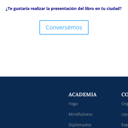
¿Te gustaría realizar la presentación del libro en tu ciudad?
Conversémos
ACADEMIA
C
Yoga
Org
Mindfulness
Ley
Diplomados
Exp