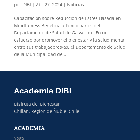
por
DIBI
|
Abr 27, 2024
|
Noticias
Capacitación sobre Reducción de Estrés Basada en
Mindfulness Beneficia a Funcionarios del
Departamento de Salud de Galvarino. En un
esfuerzo por promover el bienestar y la salud mental
entre sus trabajadores/as, el Departamento de Salud
de la Municipalidad de...
Academia DIBI
Disfruta del Bienestar
Chillán, Región de Ñuble, Chile
ACADEMIA
Yoga