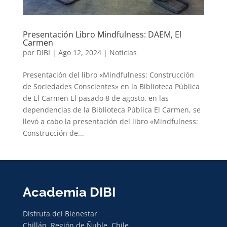
Presentación Libro Mindfulness: DAEM, El
Carmen
por
DIBI
|
Ago 12, 2024
|
Noticias
Presentación del libro «Mindfulness: Construcción
de Sociedades Conscientes» en la Biblioteca Pública
de El Carmen El pasado 8 de agosto, en las
dependencias de la Biblioteca Pública El Carmen, se
llevó a cabo la presentación del libro «Mindfulness:
Construcción de...
Academia DIBI
Disfruta del Bienestar
Chillán, Región de Ñuble, Chile