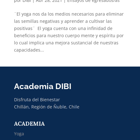
por
DIBI
|
Abr 28, 2021
|
Ensayos de egresados/as
¨El yoga nos da los medios necesarios para eliminar
las semillas negativas y aprender a cultivar las
positivas¨ El yoga cuenta con una infinidad de
beneficios para nuestro cuerpo mente y espíritu por
lo cual implica una mejora sustancial de nuestras
capacidades...
Academia DIBI
Disfruta del Bienestar
Chillán, Región de Ñuble, Chile
ACADEMIA
Yoga