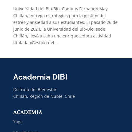
Universidad del Bío-Bío, Campus Fernando May,
Chillán, entrega estrategias para la gestión del
estrés y ansiedad a sus estudiantes. El pasado 26 de
junio de 2024, la Universidad del Bío-Bío, sede
Chillán, llevó a cabo una enriquecedora actividad
titulada «Gestión del...
Academia DIBI
Disfruta del Bienestar
Chillán, Región de Ñuble, Chile
ACADEMIA
Yoga