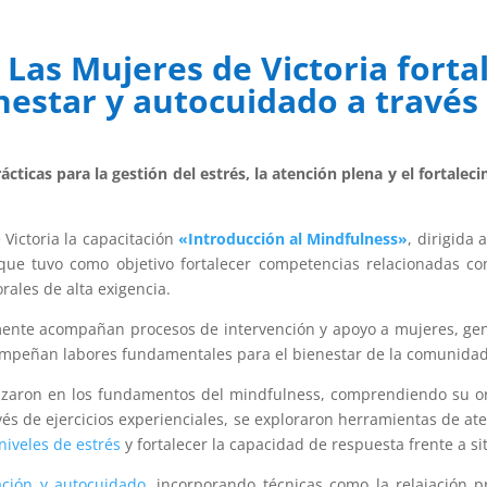
 Las Mujeres de Victoria forta
estar y autocuidado a través 
cticas para la gestión del estrés, la atención plena y el fortalec
 Victoria la capacitación
«Introducción al Mindfulness»
, dirigida 
a que tuvo como objetivo fortalecer competencias relacionadas co
rales de alta exigencia.
mente acompañan procesos de intervención y apoyo a mujeres, gen
empeñan labores fundamentales para el bienestar de la comunidad
dizaron en los fundamentos del mindfulness, comprendiendo su orig
vés de ejercicios experienciales, se exploraron herramientas de a
 niveles de estrés
y fortalecer la capacidad de respuesta frente a s
ación y autocuidado
, incorporando técnicas como la relajación pr