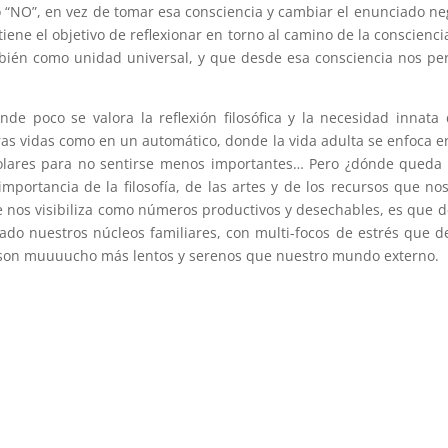
 “NO”, en vez de tomar esa consciencia y cambiar el enunciado neg
 tiene el objetivo de reflexionar en torno al camino de la conscienc
bién como unidad universal, y que desde esa consciencia nos per
e poco se valora la reflexión filosófica y la necesidad innata
as vidas como en un automático, donde la vida adulta se enfoca e
olares para no sentirse menos importantes… Pero ¿dónde queda 
portancia de la filosofía, de las artes y de los recursos que nos
 nos visibiliza como números productivos y desechables, es que 
ado nuestros núcleos familiares, con multi-focos de estrés que d
s son muuuucho más lentos y serenos que nuestro mundo externo.