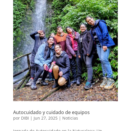
Autocuidado y cuidado de equipos
por
DIBI
|
Jun 27, 2025
|
Noticias
Jornada de Autocuidado en la Naturaleza: Un