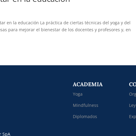
ar en la educación La práctica de ciertas técnicas del yoga y del
sas para mejorar el bienestar de los docentes y profesores y, en
.
ACADEMIA
C
Yoga
Org
Mindfulness
Ley
Diplomados
Exp
r SpA