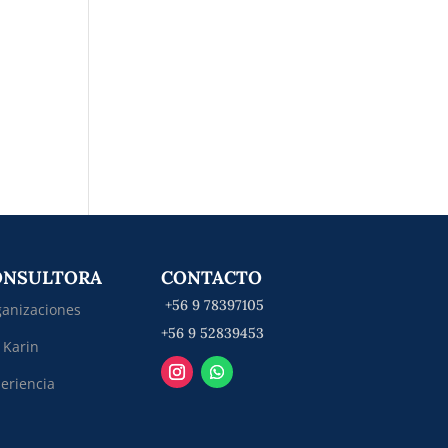
ONSULTORA
CONTACTO
+56 9 78397105
anizaciones
+56 9 52839453
 Karin
eriencia