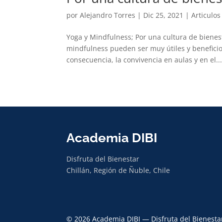
por
Alejandro Torres
|
Dic 25, 2021
|
Articulos
Yoga y Mindfulness; Por una cultura de bienest
mindfulness pueden ser muy útiles y beneficio
consecuencia, la convivencia en aulas y en el..
Academia DIBI
Disfruta del Bienestar
Chillán, Región de Ñuble, Chile
© 2026 Academia DIBI — Disfruta del Bienesta