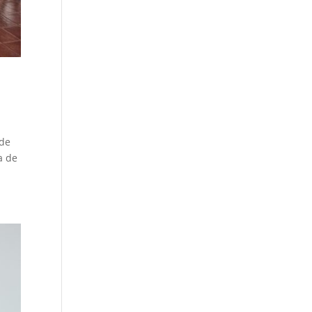
 de
a de