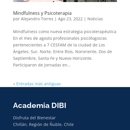
Mindfulness y Psicoterapia
por
Alejandro Torres
|
Ago 23, 2022
|
Noticias
Mindfulness como nueva estrategia psicoterapéutica
En el mes de agosto profesionales psicólogos/as
pertenecientes a 7 CESFAM de la ciudad de Los
Ángeles: Sur, Norte, Entre Ríos, Nororiente, Dos de
Septiembre, Santa Fe y Nuevo Horizonte.
Participaron de jornadas en...
« Entradas más antiguas
Academia DIBI
Disfruta del Bienestar
Chillán, Región de Ñuble, Chile