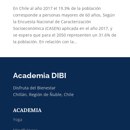
En Chile al año 2017 el 19.3% de la población
corresponde a personas mayores de 60 años, Según
la Encuesta Nacional de Caracterización
Socioeconómica (CASEN) aplicada en el año 2017, y
se espera que para el 2050 representen un 31.6% de
la población. En relación con la...
Academia DIBI
Disfruta del Bienestar
Chillán, Región de Ñuble, Chile
ACADEMIA
Yoga