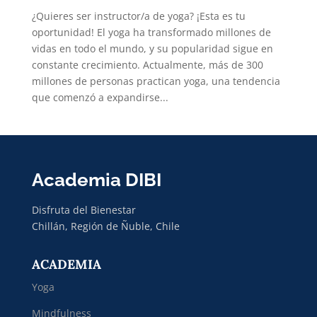
¿Quieres ser instructor/a de yoga? ¡Esta es tu
oportunidad! El yoga ha transformado millones de
vidas en todo el mundo, y su popularidad sigue en
constante crecimiento. Actualmente, más de 300
millones de personas practican yoga, una tendencia
que comenzó a expandirse...
Academia DIBI
Disfruta del Bienestar
Chillán, Región de Ñuble, Chile
ACADEMIA
Yoga
Mindfulness