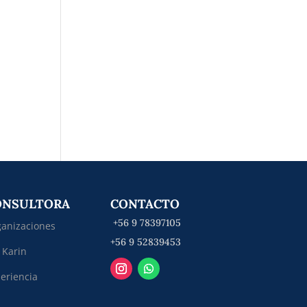
ONSULTORA
CONTACTO
+56 9 78397105
anizaciones
+56 9 52839453
 Karin
eriencia