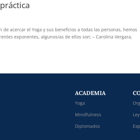
práctica
in de acercar el Yoga y sus beneficios a todas las personas, hemos
rentes exponentes, algunos/as de ellos son: – Carolina Vergara,
ACADEMIA
C
Yoga
Org
Mindfulness
Ley
Diplomados
Exp