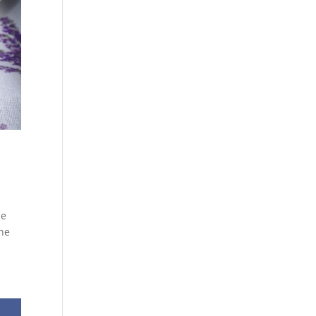
se
 he